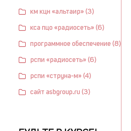
км кцн «альтаир» (3)
кса пцо «радиосеть» (6)
программное обеспечение (8)
рспи «радиосеть» (6)
рспи «струна-м» (4)
сайт asbgroup.ru (3)