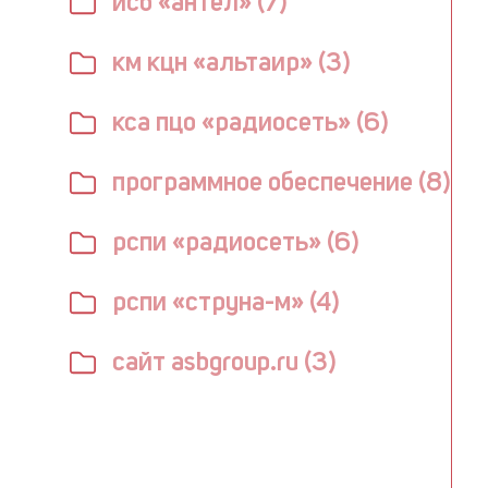
исб «антел» (7)
км кцн «альтаир» (3)
кса пцо «радиосеть» (6)
программное обеспечение (8)
рспи «радиосеть» (6)
рспи «струна-м» (4)
сайт asbgroup.ru (3)